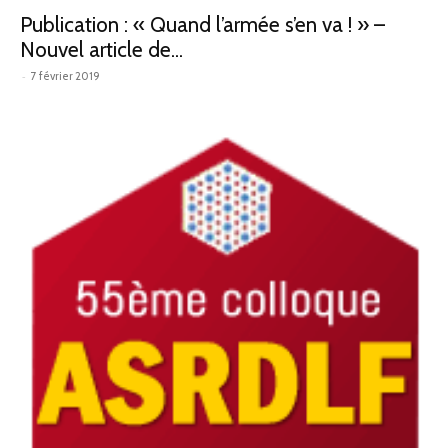
Publication : « Quand l’armée s’en va ! » –
Nouvel article de...
défense
-
7 février 2019
–
IHEDN