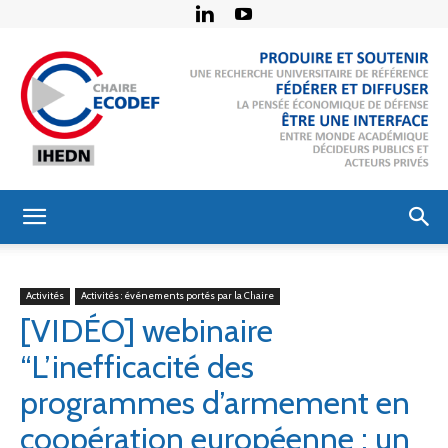
Chaire
Activités
Activités : événements portés par la Chaire
[VIDÉO] webinaire
Économie
“L’inefficacité des
programmes d’armement en
de
coopération européenne : un