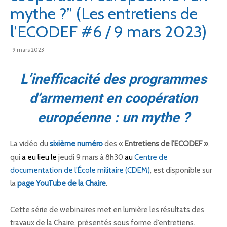
mythe ?” (Les entretiens de
l’ECODEF #6 / 9 mars 2023)
défense
9 mars 2023
–
L’inefficacité des programmes
d’armement en coopération
européenne : un mythe ?
IHEDN
La vidéo du
sixième numéro
des «
Entretiens de l’ECODEF »
,
qui
a eu lieu le
jeudi 9 mars à 8h30
au
Centre de
documentation de l’École militaire (CDEM)
, est disponible sur
la
page YouTube de la Chaire
.
Cette série de webinaires met en lumière les résultats des
travaux de la Chaire, présentés sous forme d’entretiens.